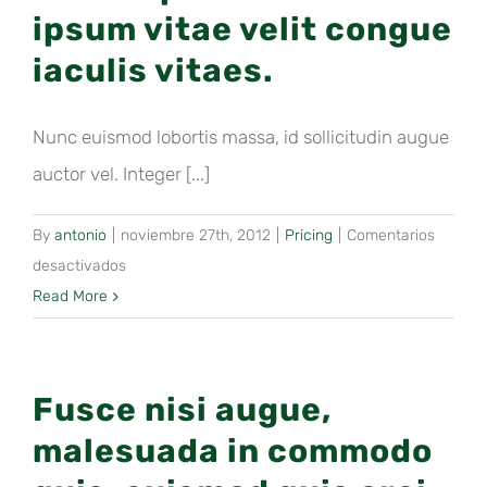
ipsum vitae velit congue
iaculis vitaes.
Nunc euismod lobortis massa, id sollicitudin augue
auctor vel. Integer [...]
By
antonio
|
noviembre 27th, 2012
|
Pricing
|
Comentarios
en
desactivados
Curabitur
Read More
eget
leo
at
Fusce nisi augue,
velit
malesuada in commodo
imperdiet
varius