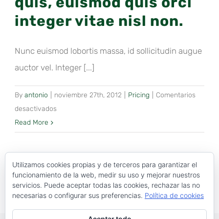
quis, euismod quis orci
eu
integer vitae nisl non.
ipsum
vitae
Nunc euismod lobortis massa, id sollicitudin augue
velit
congue
auctor vel. Integer [...]
iaculis
vitaes.
By
antonio
|
noviembre 27th, 2012
|
Pricing
|
Comentarios
en
desactivados
Fusce
Read More
nisi
augue,
malesuada
Utilizamos cookies propias y de terceros para garantizar el
funcionamiento de la web, medir su uso y mejorar nuestros
in
servicios. Puede aceptar todas las cookies, rechazar las no
commodo
necesarias o configurar sus preferencias.
Política de cookies
quis,
euismod
Aceptar todo