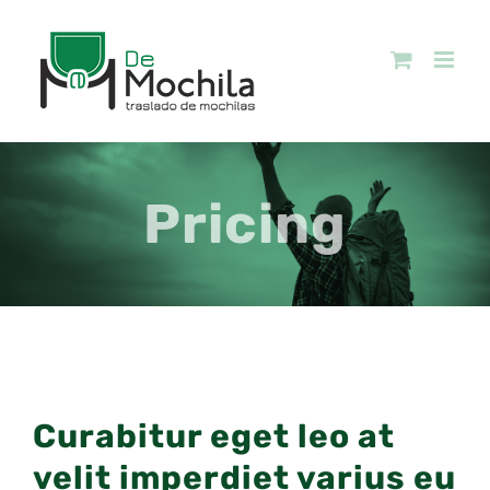
Skip
to
content
Pricing
Curabitur eget leo at
velit imperdiet varius eu