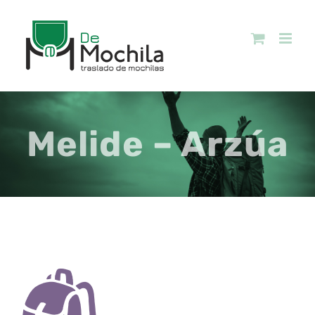
Skip
to
content
Melide – Arzúa