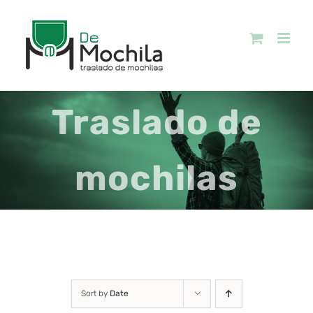
Skip
to
content
Traslado de
mochilas
Sort by
Date